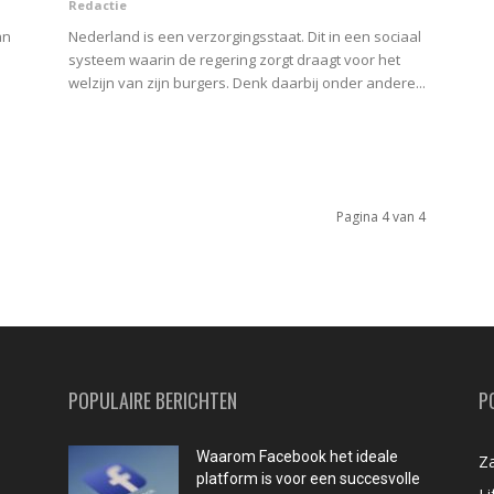
Redactie
an
Nederland is een verzorgingsstaat. Dit in een sociaal
systeem waarin de regering zorgt draagt voor het
welzijn van zijn burgers. Denk daarbij onder andere...
Pagina 4 van 4
POPULAIRE BERICHTEN
P
Waarom Facebook het ideale
Za
platform is voor een succesvolle