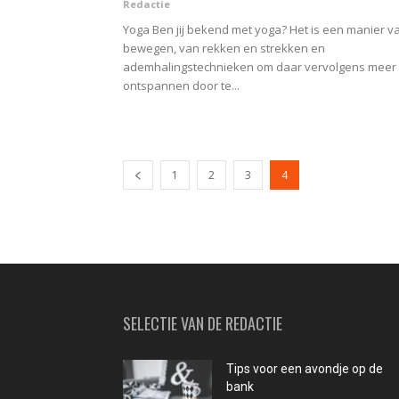
Redactie
Yoga Ben jij bekend met yoga? Het is een manier v
bewegen, van rekken en strekken en
ademhalingstechnieken om daar vervolgens meer
ontspannen door te...
1
2
3
4
SELECTIE VAN DE REDACTIE
Tips voor een avondje op de
bank