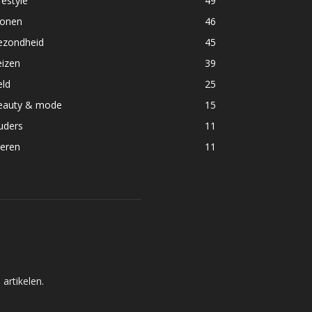
festyle
49
onen
46
ezondheid
45
eizen
39
eld
25
eauty & mode
15
uders
11
ieren
11
artikelen.