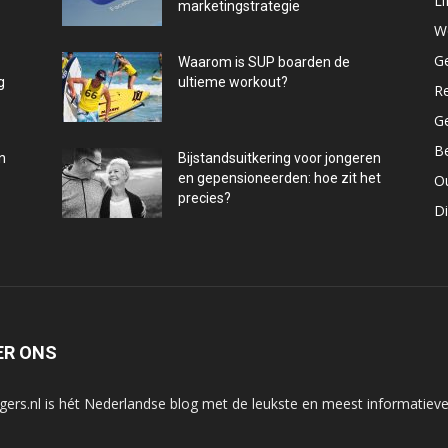
Li
marketingstrategie
W
G
Waarom is SUP boarden de
g
ultieme workout?
R
G
B
n
Bijstandsuitkering voor jongeren
en gepensioneerden: hoe zit het
O
precies?
D
ER ONS
gers.nl is hét Nederlandse blog met de leukste en meest informatieve 