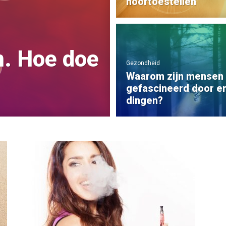
hoortoestellen
n. Hoe doe
Gezondheid
Waarom zijn mensen
gefascineerd door e
dingen?