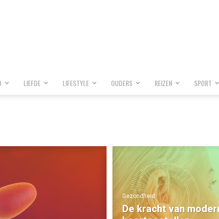
D
LIEFDE
LIFESTYLE
OUDERS
REIZEN
SPORT
Gezondheid
De kracht van moder