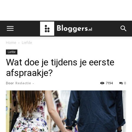
Home
Liefde
Liefde
Wat doe je tijdens je eerste
afspraakje?
Door
Redactie
-
7194
0