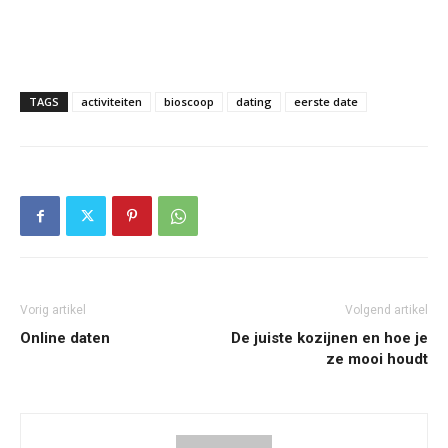
TAGS
activiteiten
bioscoop
dating
eerste date
Vorig artikel
Volgend artikel
Online daten
De juiste kozijnen en hoe je
ze mooi houdt