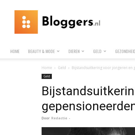
Bloggers.nl
HOME
BEAUTY & MODE
DIEREN
GELD
GEZONDHEI
Home
Geld
Bijstandsuitkering voor jongeren en 
Geld
Bijstandsuitkeri
gepensioneerden:
Door
Redactie
-