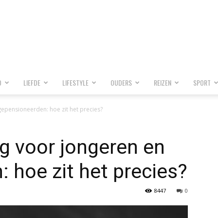
D
LIEFDE
LIFESTYLE
OUDERS
REIZEN
SPORT
gepensioneerden: hoe zit het precies?
ng voor jongeren en
 hoe zit het precies?
8447
0