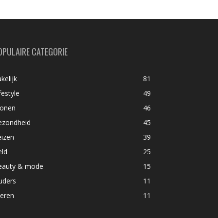
OPULAIRE CATEGORIE
kelijk
81
festyle
49
onen
46
ezondheid
45
eizen
39
eld
25
eauty & mode
15
uders
11
ieren
11