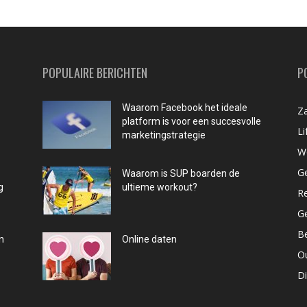
POPULAIRE BERICHTEN
P
Waarom Facebook het ideale
Za
platform is voor een succesvolle
Li
marketingstrategie
W
G
Waarom is SUP boarden de
g
ultieme workout?
R
G
B
n
Online daten
O
D