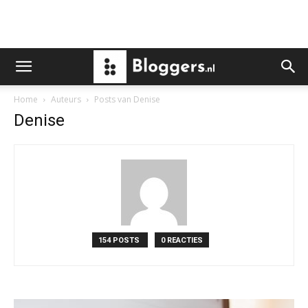
Home
Auteurs
Posts van Denise
Denise
154 POSTS
0 REACTIES