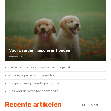
Voorwaarden huisdieren houden
Redactie
Perfect zorgen voor jouw kat: zo doe je dat
Zo zorg je perfect voor jouw hond
Kamperen met je hond: tips en trics
Kies voor de beste hondenvoeding
Recente artikelen
All
Meer