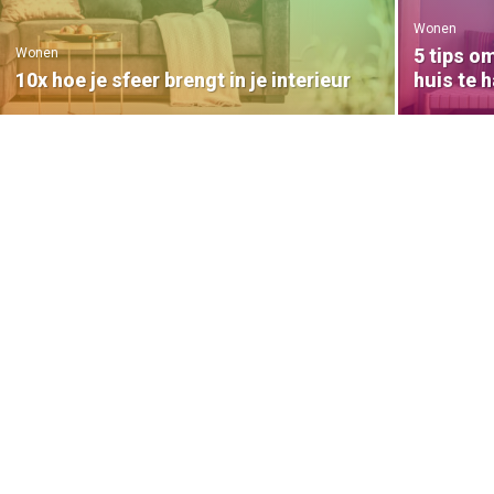
Wonen
5 tips o
Wonen
10x hoe je sfeer brengt in je interieur
huis te 