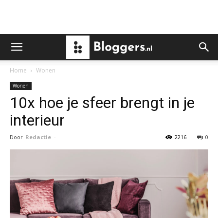
Home
Wonen
Wonen
10x hoe je sfeer brengt in je
interieur
Door
Redactie
-
2216
0