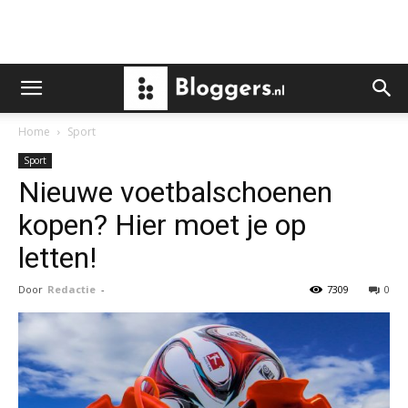
Home
Sport
Sport
Nieuwe voetbalschoenen
kopen? Hier moet je op
letten!
Door
Redactie
-
7309
0