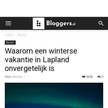
Home
Reizen
Reizen
Waarom een winterse
vakantie in Lapland
onvergetelijk is
Door
Denise
-
3276
0