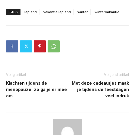
TAGS
lapland
vakantie lapland
winter
wintervakantie
Vorig artikel
Volgend artikel
Klachten tijdens de
Met deze cadeautjes maak
menopauze: zo ga je er mee
je tijdens de feestdagen
om
veel indruk