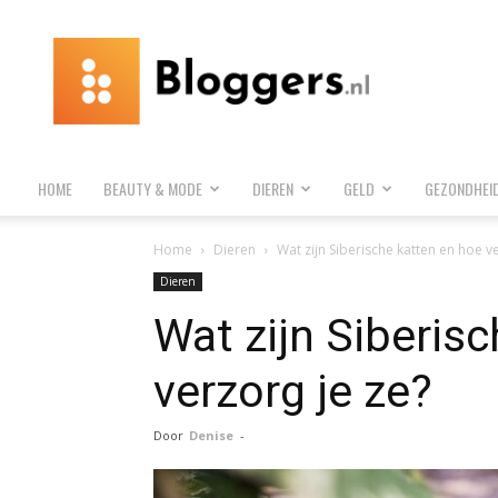
Bloggers.nl
HOME
BEAUTY & MODE
DIEREN
GELD
GEZONDHEI
Home
Dieren
Wat zijn Siberische katten en hoe v
Dieren
Wat zijn Siberis
verzorg je ze?
Door
Denise
-