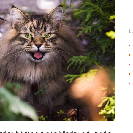
L
hebben de harten van kattenliefhebbers echt gestolen.