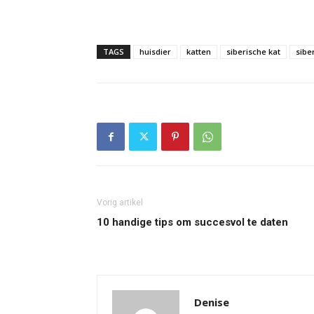
TAGS
huisdier
katten
siberische kat
sibe
Vorig artikel
10 handige tips om succesvol te daten
Denise