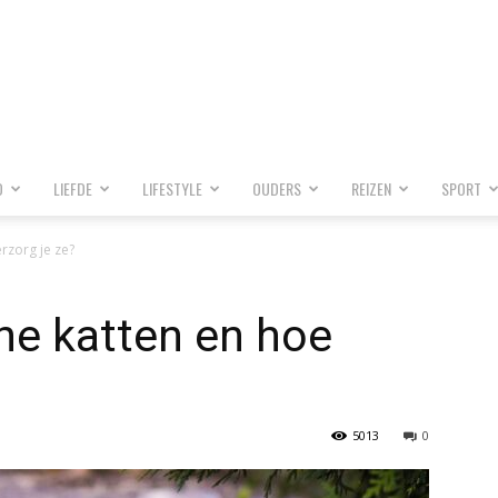
D
LIEFDE
LIFESTYLE
OUDERS
REIZEN
SPORT
erzorg je ze?
che katten en hoe
5013
0