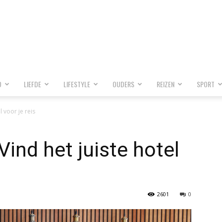
D
LIEFDE
LIFESTYLE
OUDERS
REIZEN
SPORT
l voor je reis
ind het juiste hotel
2601
0