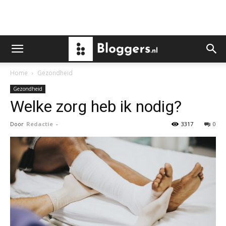
Home
Gezondheid
Gezondheid
Welke zorg heb ik nodig?
Door
Redactie
-
3317
0