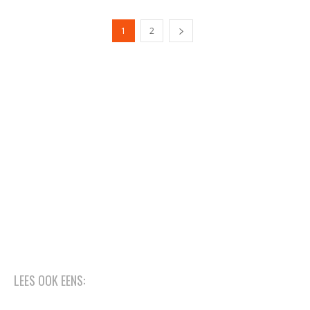
1
2
LEES OOK EENS: