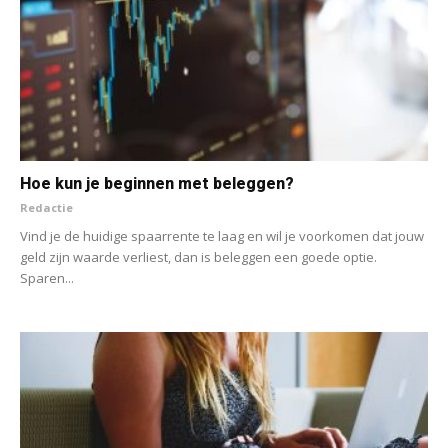
Hoe kun je beginnen met beleggen?
Redactie
Vind je de huidige spaarrente te laag en wil je voorkomen dat jouw
geld zijn waarde verliest, dan is beleggen een goede optie.
Sparen...