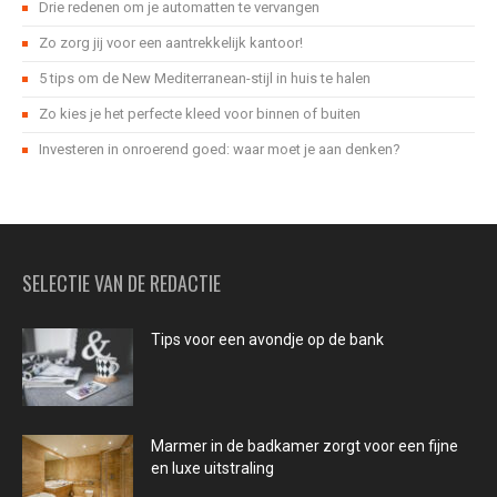
Drie redenen om je automatten te vervangen
Zo zorg jij voor een aantrekkelijk kantoor!
5 tips om de New Mediterranean-stijl in huis te halen
Zo kies je het perfecte kleed voor binnen of buiten
Investeren in onroerend goed: waar moet je aan denken?
SELECTIE VAN DE REDACTIE
Tips voor een avondje op de bank
Marmer in de badkamer zorgt voor een fijne
en luxe uitstraling