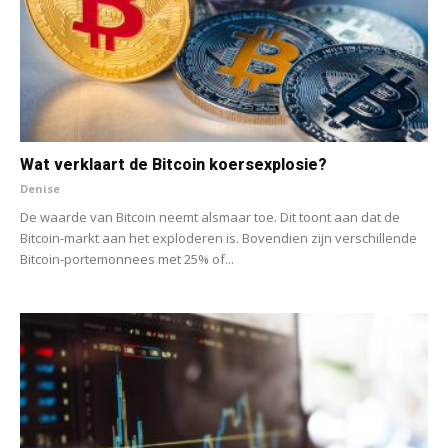
Wat verklaart de Bitcoin koersexplosie?
Denise
De waarde van Bitcoin neemt alsmaar toe. Dit toont aan dat de
Bitcoin-markt aan het exploderen is. Bovendien zijn verschillende
Bitcoin-portemonnees met 25% of...