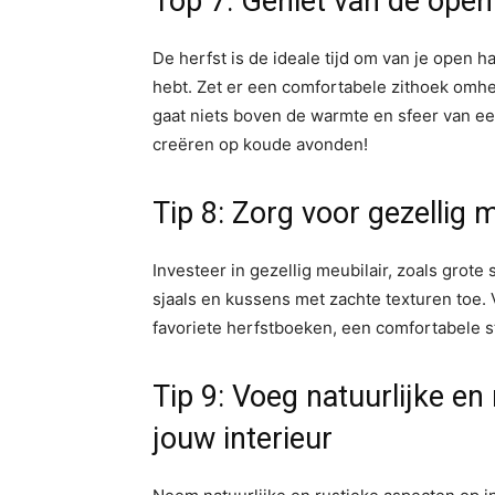
Top 7: Geniet van de open
De herfst is de ideale tijd om van je open h
hebt. Zet er een comfortabele zithoek omh
gaat niets boven de warmte en sfeer van ee
creëren op koude avonden!
Tip 8: Zorg voor gezellig m
Investeer in gezellig meubilair, zoals grot
sjaals en kussens met zachte texturen toe. 
favoriete herfstboeken, een comfortabele st
Tip 9: Voeg natuurlijke e
jouw interieur