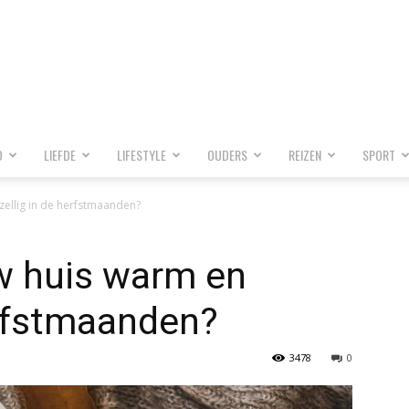
D
LIEFDE
LIFESTYLE
OUDERS
REIZEN
SPORT
ellig in de herfstmaanden?
w huis warm en
erfstmaanden?
3478
0