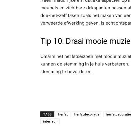
Neem natuurlijke en rustieke aspecten op in 
meubels en zichtbare dakspanten passen a
doe-het-zelf taken zoals het maken van een
verweerde afwerking geven. Is echt ontsp
Tip 10: Draai mooie muzi
Omarm het herfstseizoen met mooie muziek
kunnen de stemming in je huis verbeteren. 
stemming te bevorderen.
TAGS
herfst
herfstdecoratie
herfstdecorati
interieur