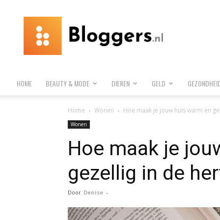
Bloggers.nl
HOME
BEAUTY & MODE
DIEREN
GELD
GEZONDHEI
Home
Wonen
Hoe maak je jouw huis warm en gez
Wonen
Hoe maak je jou
gezellig in de h
Door
Denise
-