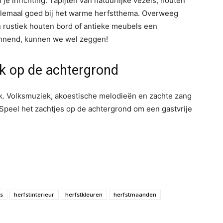
je inrichting. Tapijten van natuurlijke vezels, houten
llemaal goed bij het warme herfstthema. Overweeg
 rustiek houten bord of antieke meubels een
annend, kunnen we wel zeggen!
ek op de achtergrond
. Volksmuziek, akoestische melodieën en zachte zang
Speel het zachtjes op de achtergrond om een gastvrije
es
herfstinterieur
herfstkleuren
herfstmaanden