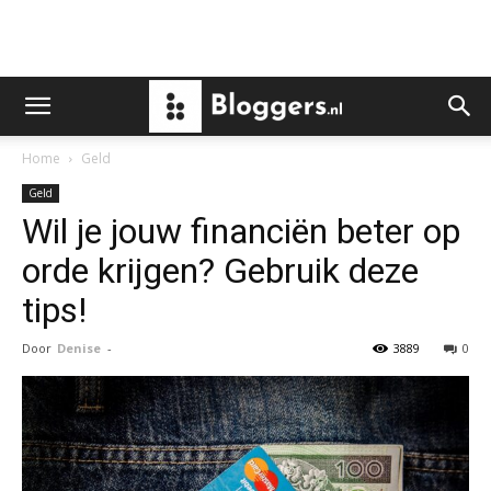
Home
Geld
Geld
Wil je jouw financiën beter op
orde krijgen? Gebruik deze
tips!
Door
Denise
-
3889
0