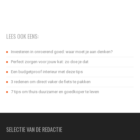
LEES OOK EENS:
Investeren in onroerend goed: waar moet je aan denken?
Perfect zorgen voor jouw kat: zo doe je dat
Een budgetproof interieur met deze tips
3 redenen om direct vaker de fiets te pakken
7 tips om thuis duurzamer en goedkoper te leven
SELECTIE VAN DE REDACTIE