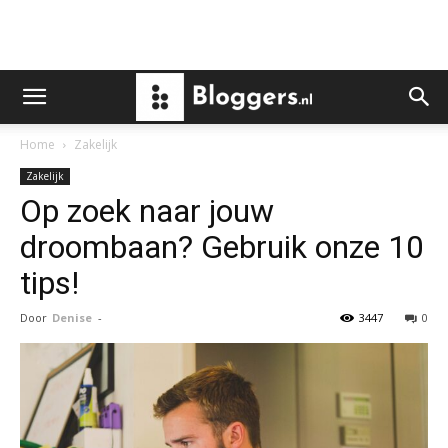
Home
Zakelijk
Zakelijk
Op zoek naar jouw
droombaan? Gebruik onze 10
tips!
Door
Denise
-
3447
0