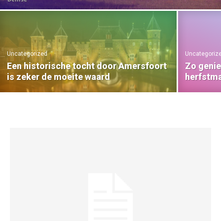
Uncategorized
Uncategoriz
Een historische tocht door Amersfoort
Zo genie
is zeker de moeite waard
herfstm