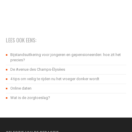
LEES OOK EENS:
Bijstandsuitkering voor jongeren en gepensioneerden: hoe zit het
precies?
De Avenue des Champs-Èlysèes
4 tips om veilig te rijden nu het vroeger donker wordt
Online daten
Wat is de zorgtoeslag?