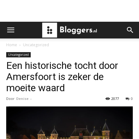
Home
Uncategorized
Uncategorized
Een historische tocht door
Amersfoort is zeker de
moeite waard
Door
Denise
-
2077
0