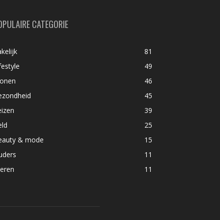
OPULAIRE CATEGORIE
kelijk
81
festyle
49
onen
46
ezondheid
45
eizen
39
eld
25
eauty & mode
15
uders
11
ieren
11