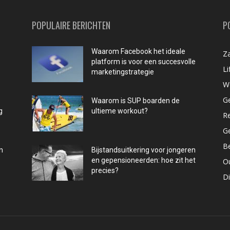
POPULAIRE BERICHTEN
P
Waarom Facebook het ideale
Za
platform is voor een succesvolle
Li
marketingstrategie
W
G
Waarom is SUP boarden de
g
ultieme workout?
R
G
B
n
Bijstandsuitkering voor jongeren
en gepensioneerden: hoe zit het
O
precies?
D