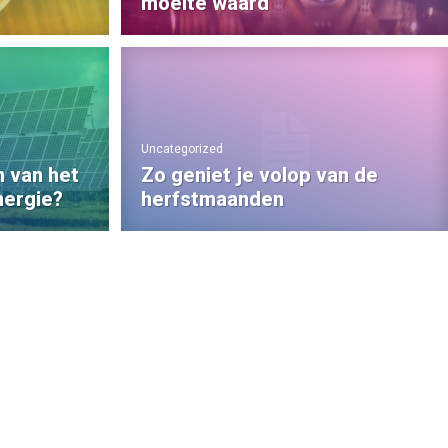
moeite waard
Uncategorized
n van het
Zo geniet je volop van de
nergie?
herfstmaanden