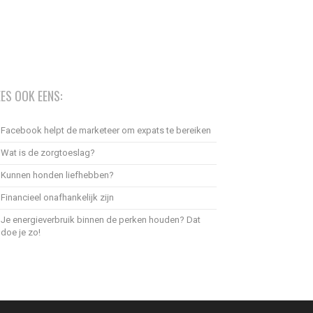
EES OOK EENS:
Facebook helpt de marketeer om expats te bereiken
Wat is de zorgtoeslag?
Kunnen honden liefhebben?
Financieel onafhankelijk zijn
Je energieverbruik binnen de perken houden? Dat
doe je zo!