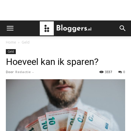
Home
Geld
Geld
Hoeveel kan ik sparen?
Door
Redactie
-
3337
0