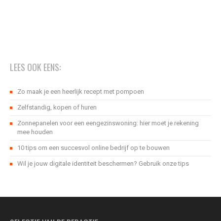
LEES OOK EENS:
Zo maak je een heerlijk recept met pompoen
Zelfstandig, kopen of huren
Zonnepanelen voor een eengezinswoning: hier moet je rekening
mee houden
10 tips om een succesvol online bedrijf op te bouwen
Wil je jouw digitale identiteit beschermen? Gebruik onze tips