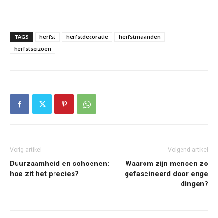
TAGS
herfst
herfstdecoratie
herfstmaanden
herfstseizoen
Vorig artikel
Volgend artikel
Duurzaamheid en schoenen:
Waarom zijn mensen zo
hoe zit het precies?
gefascineerd door enge
dingen?