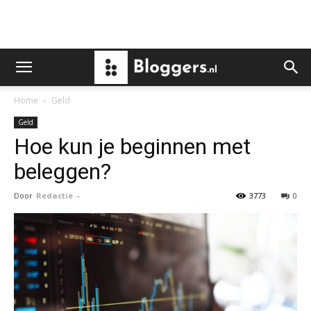
Home
Geld
Geld
Hoe kun je beginnen met
beleggen?
Door
Redactie
-
3773
0