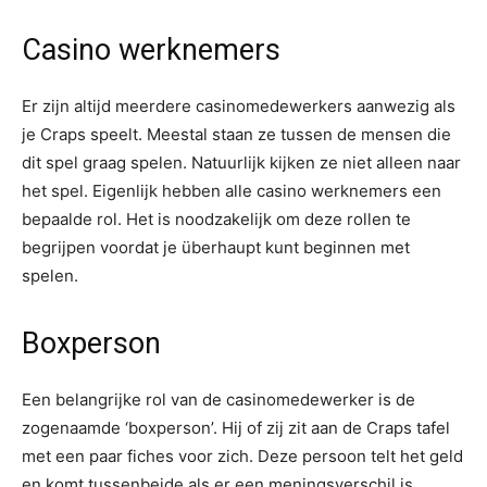
Casino werknemers
Er zijn altijd meerdere casinomedewerkers aanwezig als
je Craps speelt. Meestal staan ze tussen de mensen die
dit spel graag spelen. Natuurlijk kijken ze niet alleen naar
het spel. Eigenlijk hebben alle casino werknemers een
bepaalde rol. Het is noodzakelijk om deze rollen te
begrijpen voordat je überhaupt kunt beginnen met
spelen.
Boxperson
Een belangrijke rol van de casinomedewerker is de
zogenaamde ‘boxperson’. Hij of zij zit aan de Craps tafel
met een paar fiches voor zich. Deze persoon telt het geld
en komt tussenbeide als er een meningsverschil is