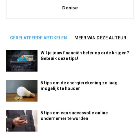
Denise
GERELATEERDE ARTIKELEN
MEER VAN DEZE AUTEUR
Wil je jouw financiën beter op orde krijgen?
Gebruik deze tips!
5 tips om de energierekening zo laag
mogelijk te houden
5 tips om een succesvolle online
ondernemer te worden