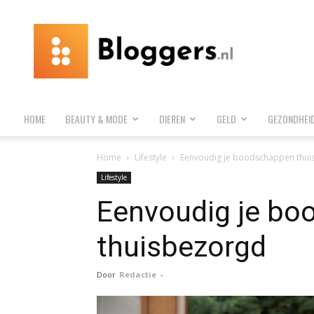
Bloggers.nl
HOME
BEAUTY & MODE
DIEREN
GELD
GEZONDHEI
Home
Lifestyle
Eenvoudig je boodschappen thu
Lifestyle
Eenvoudig je bo
thuisbezorgd
Door
Redactie
-