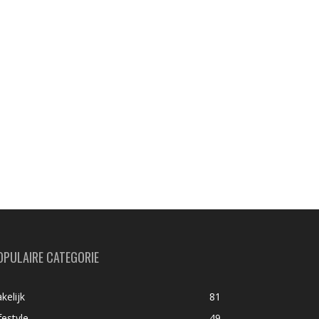
OPULAIRE CATEGORIE
kelijk
81
festyle
49