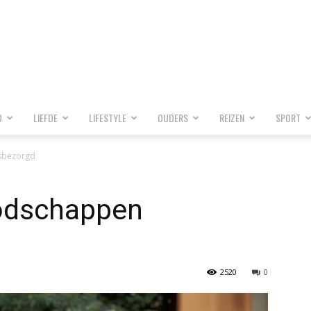
D
LIEFDE
LIFESTYLE
OUDERS
REIZEN
SPORT
isbezorgd
odschappen
2520
0