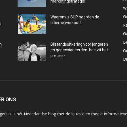
marketingstrategie
W
G
Waarom is SUP boarden de
g
ultieme workout?
R
G
B
n
Bijstandsuitkering voor jongeren
en gepensioneerden: hoe zit het
O
precies?
D
ER ONS
gers.nl is hét Nederlandse blog met de leukste en meest informatieve 