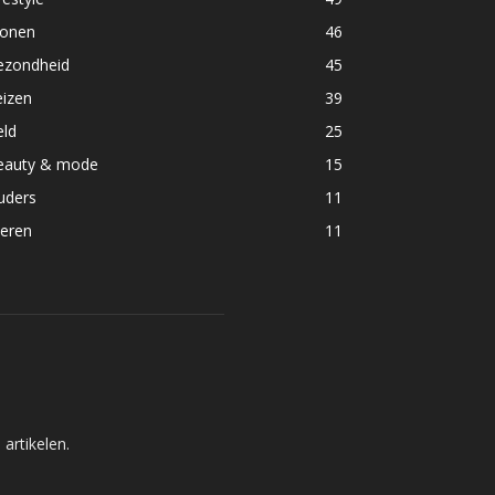
onen
46
ezondheid
45
eizen
39
eld
25
eauty & mode
15
uders
11
ieren
11
artikelen.