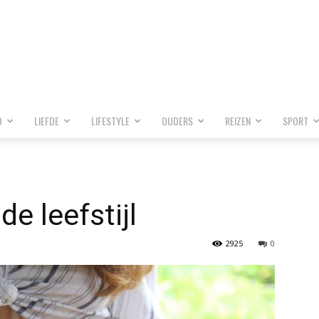
D
LIEFDE
LIFESTYLE
OUDERS
REIZEN
SPORT
e leefstijl
2925
0