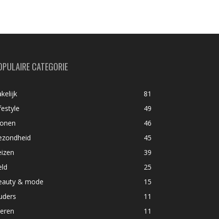
OPULAIRE CATEGORIE
kelijk
81
festyle
49
onen
46
ezondheid
45
eizen
39
eld
25
eauty & mode
15
uders
11
ieren
11