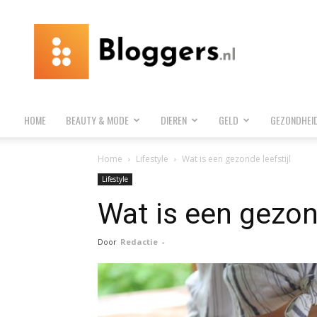
Bloggers.nl
HOME
BEAUTY & MODE
DIEREN
GELD
GEZONDHEI
Home
Lifestyle
Wat is een gezonde leefstijl
Lifestyle
Wat is een gezond
Door
Redactie
-