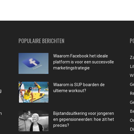
POPULAIRE BERICHTEN
P
Waarom Facebook het ideale
Za
platform is voor een succesvolle
Li
marketingstrategie
W
G
Waarom is SUP boarden de
g
ultieme workout?
R
G
B
n
Bijstandsuitkering voor jongeren
en gepensioneerden: hoe zit het
O
precies?
D