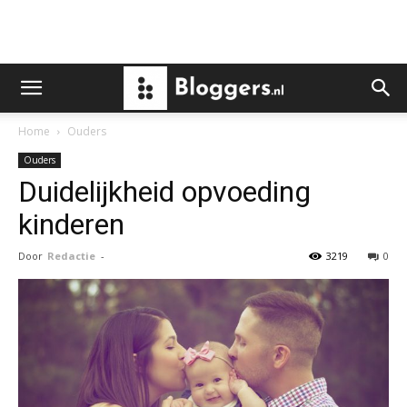
Home
Ouders
Ouders
Duidelijkheid opvoeding
kinderen
Door
Redactie
-
3219
0