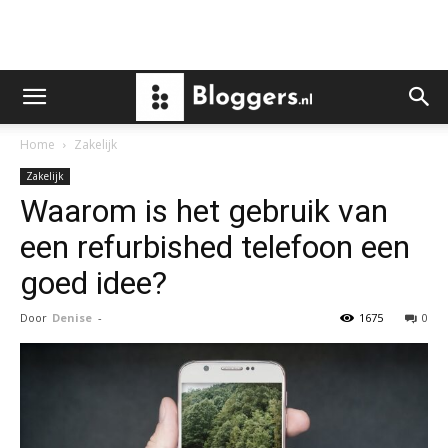
Home
Zakelijk
Zakelijk
Waarom is het gebruik van
een refurbished telefoon een
goed idee?
Door
Denise
-
1675
0