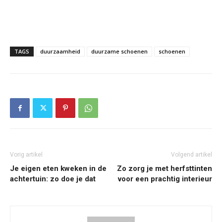
TAGS
duurzaamheid
duurzame schoenen
schoenen
Vorig artikel
Volgend artikel
Je eigen eten kweken in de
Zo zorg je met herfsttinten
achtertuin: zo doe je dat
voor een prachtig interieur