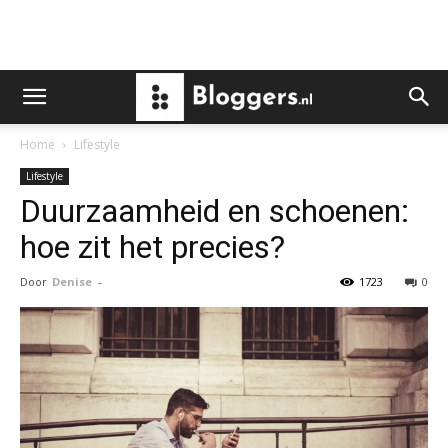
Home
Lifestyle
Lifestyle
Duurzaamheid en schoenen:
hoe zit het precies?
Door
Denise
-
1723
0