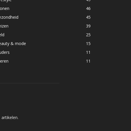
onen
46
ezondheid
45
eizen
39
eld
25
eauty & mode
15
uders
11
ieren
11
artikelen.