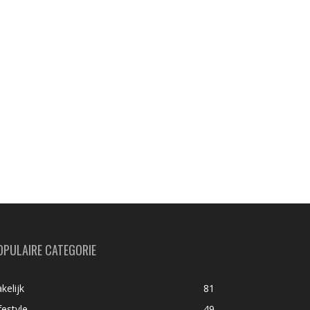
OPULAIRE CATEGORIE
kelijk
81
festyle
49