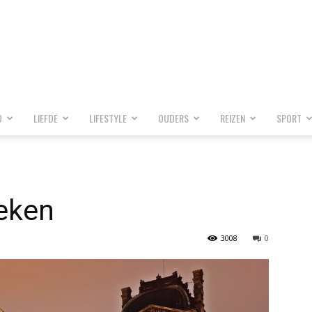
D
LIEFDE
LIFESTYLE
OUDERS
REIZEN
SPORT
eken
3008
0