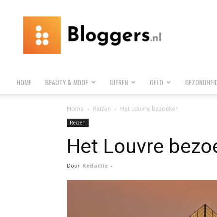
Bloggers.nl
HOME
BEAUTY & MODE
DIEREN
GELD
GEZONDHEI
Home
Reizen
Het Louvre bezoeken
Reizen
Het Louvre bezo
Door
Redactie
-