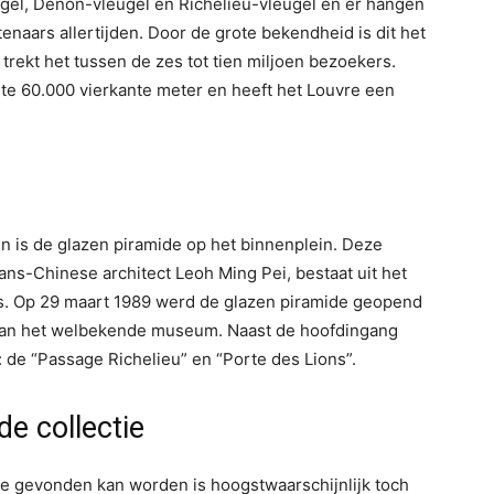
eugel, Denon-vleugel en Richelieu-vleugel en er hangen
naars allertijden. Door de grote bekendheid is dit het
trekt het tussen de zes tot tien miljoen bezoekers.
mte 60.000 vierkante meter en heeft het Louvre een
 is de glazen piramide op het binnenplein. Deze
ns-Chinese architect Leoh Ming Pei, bestaat uit het
s. Op 29 maart 1989 werd de glazen piramide geopend
 van het welbekende museum. Naast de hoofdingang
 de “Passage Richelieu” en “Porte des Lions”.
e collectie
e gevonden kan worden is hoogstwaarschijnlijk toch