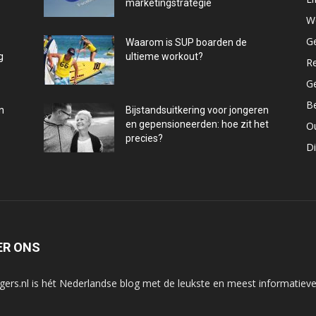
marketingstrategie
W
G
Waarom is SUP boarden de
g
ultieme workout?
R
G
B
n
Bijstandsuitkering voor jongeren
en gepensioneerden: hoe zit het
O
precies?
D
ER ONS
gers.nl is hét Nederlandse blog met de leukste en meest informatieve 