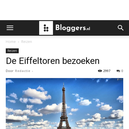
Home
Reizen
Reizen
De Eiffeltoren bezoeken
Door
Redactie
-
2997
0