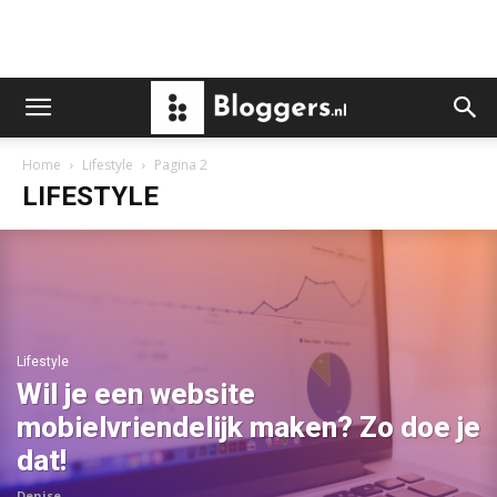
Home
Lifestyle
Pagina 2
LIFESTYLE
Lifestyle
Wil je een website
mobielvriendelijk maken? Zo doe je
dat!
Denise