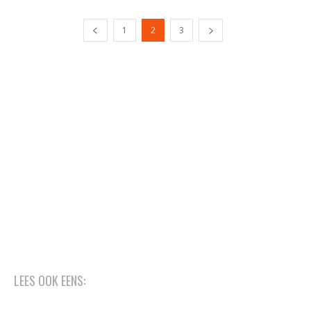
1
2
3
LEES OOK EENS: