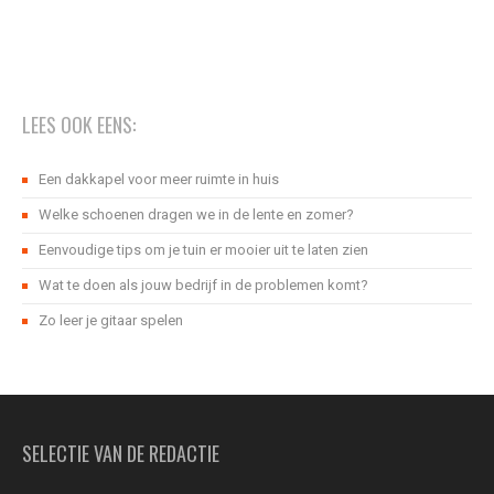
LEES OOK EENS:
Een dakkapel voor meer ruimte in huis
Welke schoenen dragen we in de lente en zomer?
Eenvoudige tips om je tuin er mooier uit te laten zien
Wat te doen als jouw bedrijf in de problemen komt?
Zo leer je gitaar spelen
SELECTIE VAN DE REDACTIE