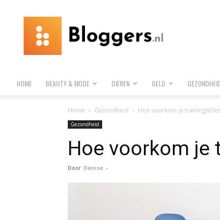
Bloggers.nl
HOME
BEAUTY & MODE
DIEREN
GELD
GEZONDHEI
Home
Gezondheid
Hoe voorkom je trainingsble
Gezondheid
Hoe voorkom je t
Door
Denise
-