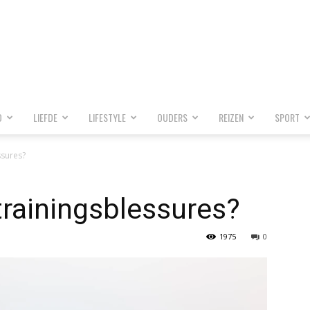
D
LIEFDE
LIFESTYLE
OUDERS
REIZEN
SPORT
ssures?
rainingsblessures?
1975
0