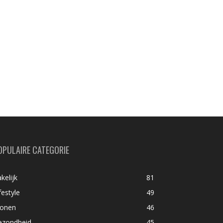
OPULAIRE CATEGORIE
kelijk
81
festyle
49
onen
46
ezondheid
45