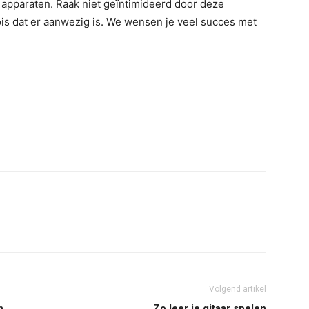
 apparaten. Raak niet geïntimideerd door deze
is dat er aanwezig is. We wensen je veel succes met
Volgend artikel
n
Zo leer je gitaar spelen