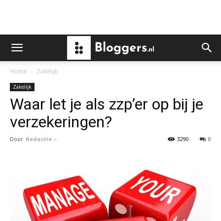
Home
Zakelijk
Zakelijk
Waar let je als zzp’er op bij je
verzekeringen?
Door
Redactie
-
3290
0