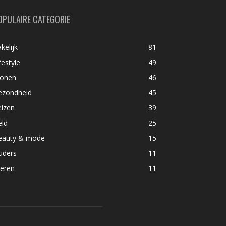
OPULAIRE CATEGORIE
kelijk
81
festyle
49
onen
46
ezondheid
45
eizen
39
eld
25
eauty & mode
15
uders
11
ieren
11