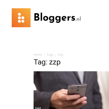
Bloggers.nl
Home
Tags
Zzp
Tag: zzp
Geld