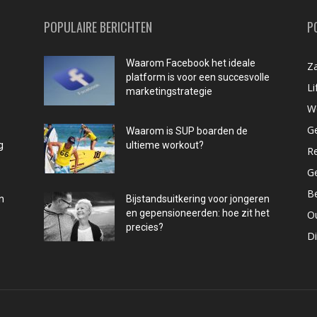
POPULAIRE BERICHTEN
P
Waarom Facebook het ideale
Za
platform is voor een succesvolle
Li
marketingstrategie
W
G
Waarom is SUP boarden de
g
ultieme workout?
R
G
B
n
Bijstandsuitkering voor jongeren
en gepensioneerden: hoe zit het
O
precies?
D