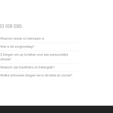
EES OOK EENS:
Waarom reizen zo leerzaam is
Wat is de zorgtoeslag?
3 Dingen om op te letten voor een persoonlijke
uitvaart
Waarom zijn backlinks zo belangrijk?
Welke schoenen dragen we in de lente en zomer?