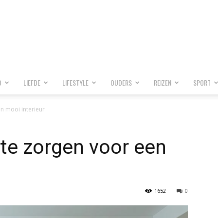
D
LIEFDE
LIFESTYLE
OUDERS
REIZEN
SPORT
n mooi interieur
te zorgen voor een
1652
0