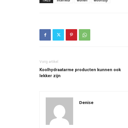
TAGS
interieur
wonen
woonstijl
Vorig artikel
Koolhydraatarme producten kunnen ook
lekker zijn
Denise