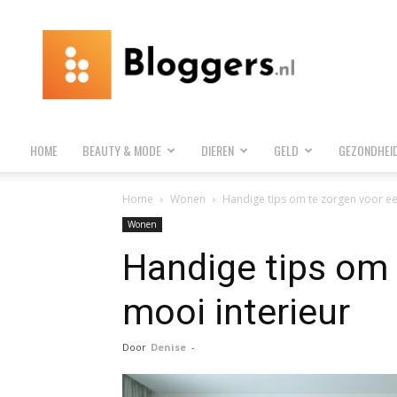
Bloggers.nl
HOME
BEAUTY & MODE
DIEREN
GELD
GEZONDHEI
Home
Wonen
Handige tips om te zorgen voor ee
Wonen
Handige tips om 
mooi interieur
Door
Denise
-