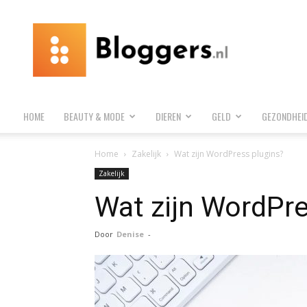
Bloggers.nl
HOME
BEAUTY & MODE
DIEREN
GELD
GEZONDHEI
Home
Zakelijk
Wat zijn WordPress plugins?
Zakelijk
Wat zijn WordPre
Door
Denise
-