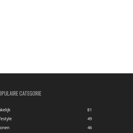
OPULAIRE CATEGORIE
kelijk
81
festyle
49
onen
46