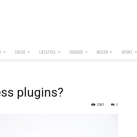
D
LIEFDE
LIFESTYLE
OUDERS
REIZEN
SPORT
ss plugins?
2501
0