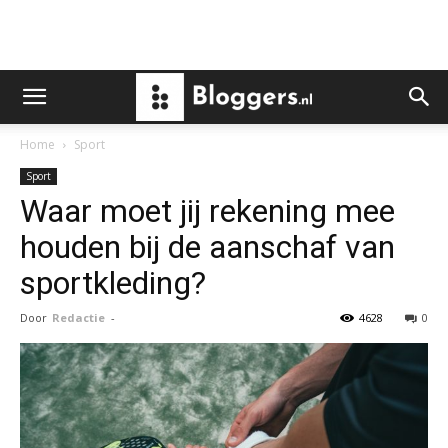
Home
Sport
Sport
Waar moet jij rekening mee
houden bij de aanschaf van
sportkleding?
Door
Redactie
-
4628
0