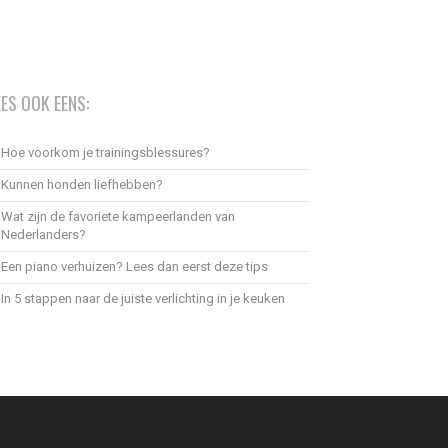
EES OOK EENS:
Hoe voorkom je trainingsblessures?
Kunnen honden liefhebben?
Wat zijn de favoriete kampeerlanden van
Nederlanders?
Een piano verhuizen? Lees dan eerst deze tips
In 5 stappen naar de juiste verlichting in je keuken