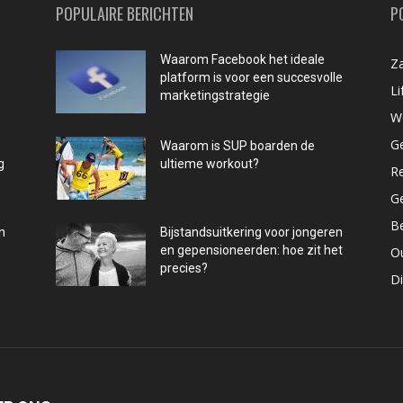
POPULAIRE BERICHTEN
P
Waarom Facebook het ideale
Za
platform is voor een succesvolle
Li
marketingstrategie
W
G
Waarom is SUP boarden de
g
ultieme workout?
R
G
B
n
Bijstandsuitkering voor jongeren
en gepensioneerden: hoe zit het
O
precies?
D