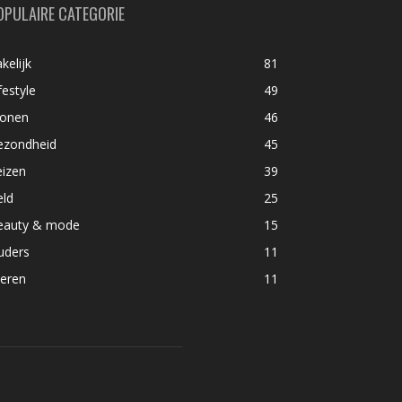
OPULAIRE CATEGORIE
kelijk
81
festyle
49
onen
46
ezondheid
45
eizen
39
eld
25
eauty & mode
15
uders
11
ieren
11