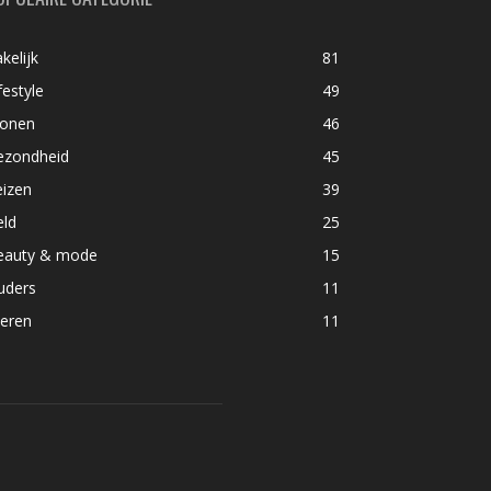
kelijk
81
festyle
49
onen
46
ezondheid
45
eizen
39
eld
25
eauty & mode
15
uders
11
ieren
11