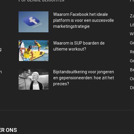
Waarom Facebook het ideale
Za
platform is voor een succesvolle
Li
marketingstrategie
W
G
Waarom is SUP boarden de
g
ultieme workout?
R
G
B
n
Bijstandsuitkering voor jongeren
en gepensioneerden: hoe zit het
O
precies?
D
ER ONS