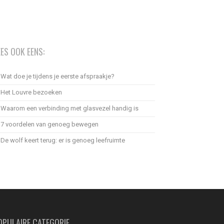
EES OOK EENS:
Wat doe je tijdens je eerste afspraakje?
Het Louvre bezoeken
Waarom een verbinding met glasvezel handig is
7 voordelen van genoeg bewegen
De wolf keert terug: er is genoeg leefruimte
OPULAIRE CATEGORIE