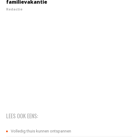
familievakantie
Redactie
LEES OOK EENS:
Volledig thuis kunnen ontspannen