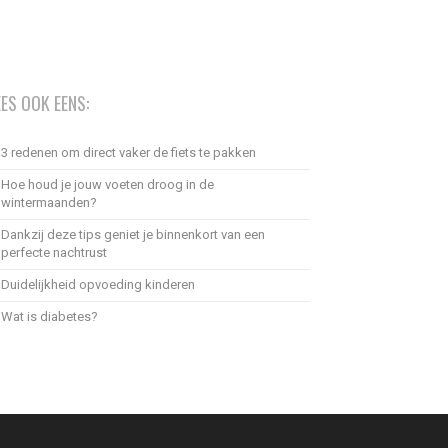
EES OOK EENS:
3 redenen om direct vaker de fiets te pakken
Hoe houd je jouw voeten droog in de
wintermaanden?
Dankzij deze tips geniet je binnenkort van een
perfecte nachtrust
Duidelijkheid opvoeding kinderen
Wat is diabetes?