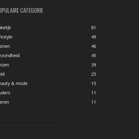
OPULAIRE CATEGORIE
kelijk
81
festyle
49
onen
46
ezondheid
45
eizen
39
eld
25
eauty & mode
15
uders
11
ieren
11