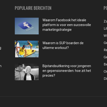
POPULAIRE BERICHTEN
P
Waarom Facebook het ideale
Za
platform is voor een succesvolle
Li
marketingstrategie
W
G
Waarom is SUP boarden de
g
ultieme workout?
R
G
B
n
Bijstandsuitkering voor jongeren
en gepensioneerden: hoe zit het
O
precies?
D