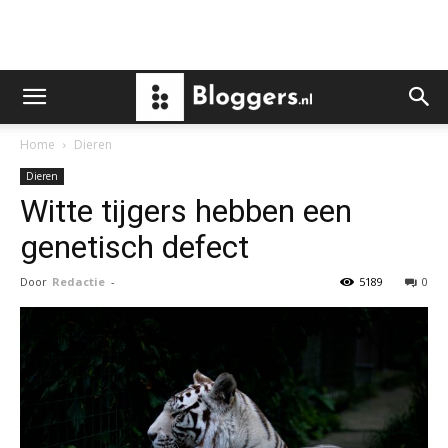
Home
Dieren
Dieren
Witte tijgers hebben een
genetisch defect
Door
Redactie
-
5189
0