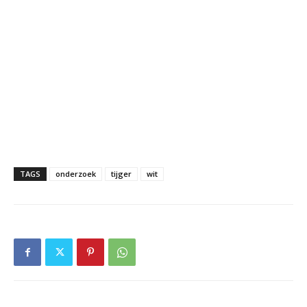
TAGS
onderzoek
tijger
wit