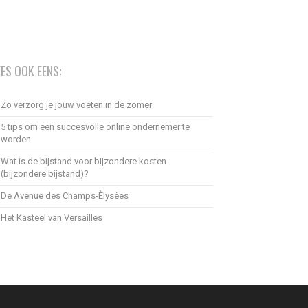
EES OOK EENS:
Zo verzorg je jouw voeten in de zomer
5 tips om een succesvolle online ondernemer te
worden
Wat is de bijstand voor bijzondere kosten
(bijzondere bijstand)?
De Avenue des Champs-Èlysèes
Het Kasteel van Versailles