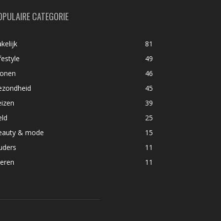
OPULAIRE CATEGORIE
kelijk
81
festyle
49
onen
46
ezondheid
45
eizen
39
eld
25
eauty & mode
15
uders
11
ieren
11