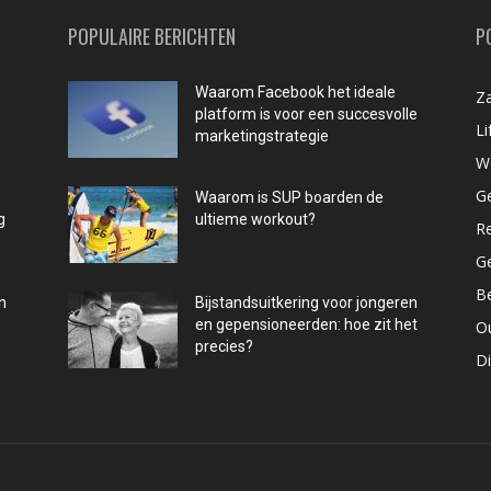
POPULAIRE BERICHTEN
P
Waarom Facebook het ideale
Za
platform is voor een succesvolle
Li
marketingstrategie
W
G
Waarom is SUP boarden de
g
ultieme workout?
R
G
B
n
Bijstandsuitkering voor jongeren
en gepensioneerden: hoe zit het
O
precies?
D