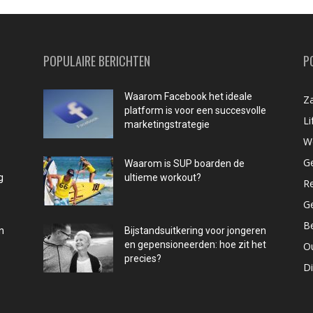
POPULAIRE BERICHTEN
P
Waarom Facebook het ideale
Za
platform is voor een succesvolle
Li
marketingstrategie
W
G
Waarom is SUP boarden de
g
ultieme workout?
R
G
B
n
Bijstandsuitkering voor jongeren
en gepensioneerden: hoe zit het
O
precies?
D