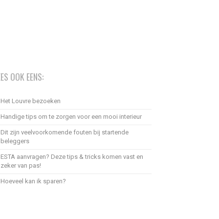
EES OOK EENS:
Het Louvre bezoeken
Handige tips om te zorgen voor een mooi interieur
Dit zijn veelvoorkomende fouten bij startende
beleggers
ESTA aanvragen? Deze tips & tricks komen vast en
zeker van pas!
Hoeveel kan ik sparen?