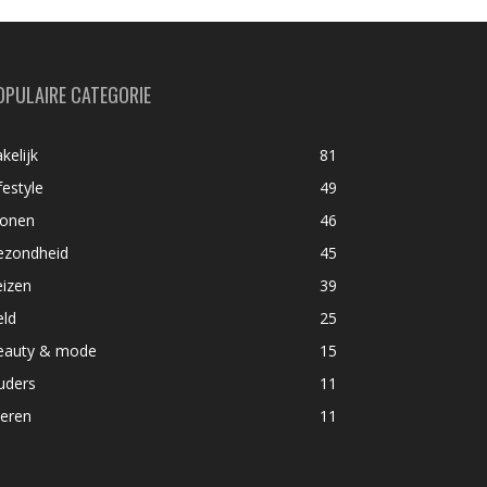
OPULAIRE CATEGORIE
kelijk
81
festyle
49
onen
46
ezondheid
45
eizen
39
eld
25
eauty & mode
15
uders
11
ieren
11