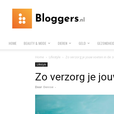
Bloggers.nl
HOME
BEAUTY & MODE
DIEREN
GELD
GEZONDHEI
Home
Lifestyle
Zo verzorg je jouw voeten in de 
Lifestyle
Zo verzorg je jo
Door
Denise
-