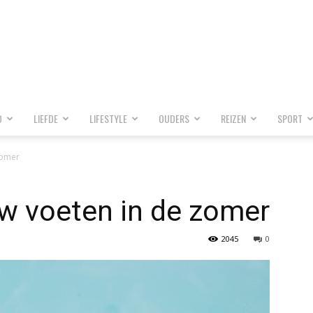
D
LIEFDE
LIFESTYLE
OUDERS
REIZEN
SPORT
zomer
uw voeten in de zomer
2045
0