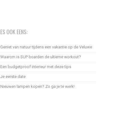
EES OOK EENS:
Geniet van natuur tijdens een vakantie op de Veluwe
Waarom is SUP boarden de ultieme workout?
Een budgetproof interieur met deze tips
Je eerste date
Nieuwen lampen kopen? Zo ga je te werk!