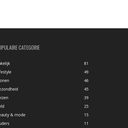
OPULAIRE CATEGORIE
kelijk
81
festyle
49
onen
46
ezondheid
45
eizen
39
eld
25
eauty & mode
15
uders
11