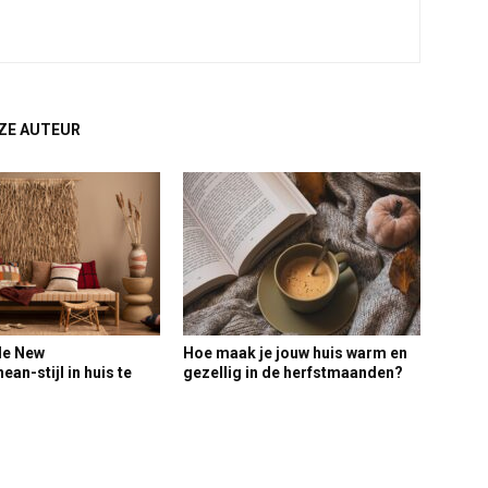
ZE AUTEUR
de New
Hoe maak je jouw huis warm en
an-stijl in huis te
gezellig in de herfstmaanden?