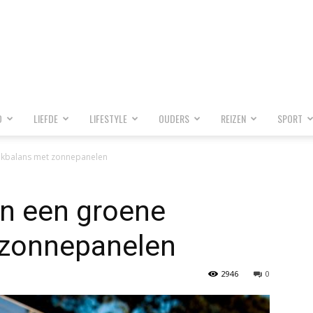
D
LIEFDE
LIFESTYLE
OUDERS
REIZEN
SPORT
nkbalans met zonnepanelen
n een groene
 zonnepanelen
2946
0