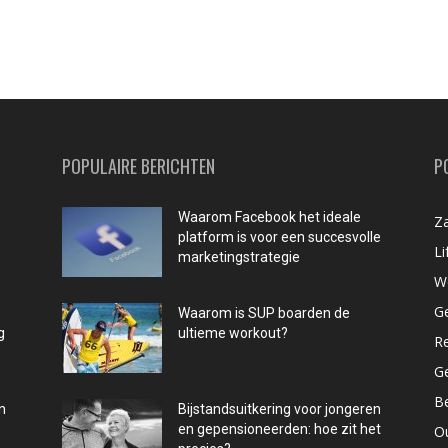
POPULAIRE BERICHTEN
P
Waarom Facebook het ideale
Za
platform is voor een succesvolle
Li
marketingstrategie
W
G
Waarom is SUP boarden de
g
ultieme workout?
R
G
B
n
Bijstandsuitkering voor jongeren
en gepensioneerden: hoe zit het
O