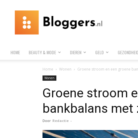
Bloggers.nl
HOME
BEAUTY & MODE
DIEREN
GELD
GEZONDHEI
Home
Wonen
Groene stroom en een groene ba
Wonen
Groene stroom e
bankbalans met
Door
Redactie
-