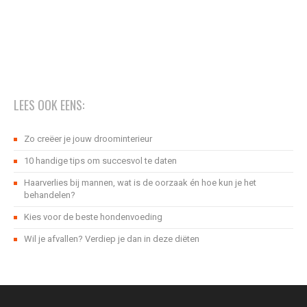
LEES OOK EENS:
Zo creëer je jouw droominterieur
10 handige tips om succesvol te daten
Haarverlies bij mannen, wat is de oorzaak én hoe kun je het
behandelen?
Kies voor de beste hondenvoeding
Wil je afvallen? Verdiep je dan in deze diëten