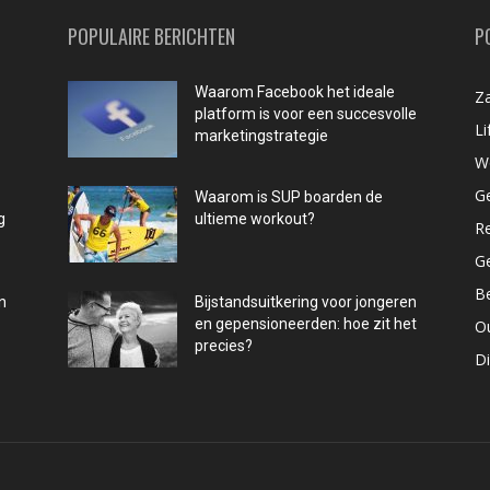
POPULAIRE BERICHTEN
P
Waarom Facebook het ideale
Za
platform is voor een succesvolle
Li
marketingstrategie
W
G
Waarom is SUP boarden de
g
ultieme workout?
R
G
B
n
Bijstandsuitkering voor jongeren
en gepensioneerden: hoe zit het
O
precies?
D