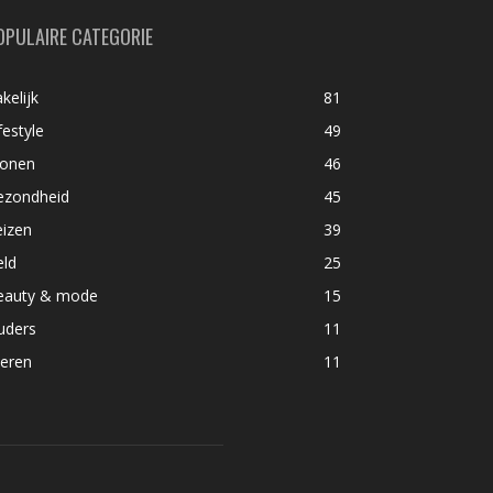
OPULAIRE CATEGORIE
kelijk
81
festyle
49
onen
46
ezondheid
45
eizen
39
eld
25
eauty & mode
15
uders
11
ieren
11