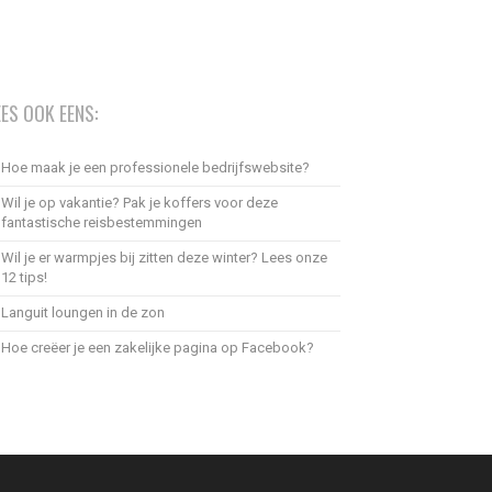
EES OOK EENS:
Hoe maak je een professionele bedrijfswebsite?
Wil je op vakantie? Pak je koffers voor deze
fantastische reisbestemmingen
Wil je er warmpjes bij zitten deze winter? Lees onze
12 tips!
Languit loungen in de zon
Hoe creëer je een zakelijke pagina op Facebook?