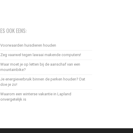
EES OOK EENS:
Voorwaarden huisdieren houden
Zeg vaarwel tegen lawaai makende computers!
Waar moet je op letten bij de aanschaf van een
mountainbike?
Je energieverbruik binnen de perken houden? Dat
doe je zo!
Waarom een winterse vakantie in Lapland
onvergetelijk is