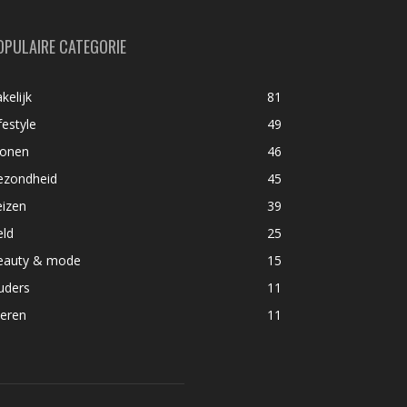
OPULAIRE CATEGORIE
kelijk
81
festyle
49
onen
46
ezondheid
45
eizen
39
eld
25
eauty & mode
15
uders
11
ieren
11