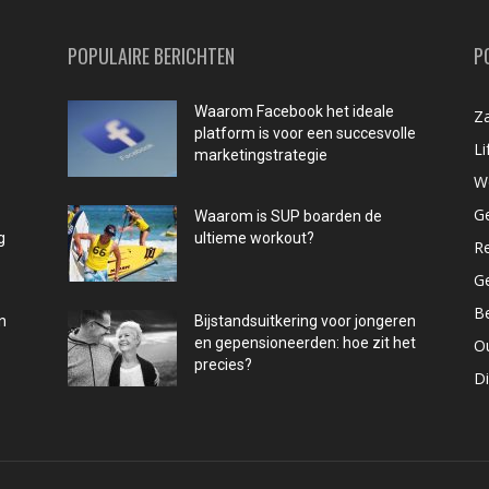
POPULAIRE BERICHTEN
P
Waarom Facebook het ideale
Za
platform is voor een succesvolle
Li
marketingstrategie
W
G
Waarom is SUP boarden de
g
ultieme workout?
R
G
B
n
Bijstandsuitkering voor jongeren
en gepensioneerden: hoe zit het
O
precies?
D